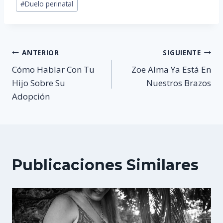
#
Duelo perinatal
de
la
entrada:
Navegación
ANTERIOR
SIGUIENTE
Cómo Hablar Con Tu
Zoe Alma Ya Está En
de
Hijo Sobre Su
Nuestros Brazos
Adopción
entradas
Publicaciones Similares