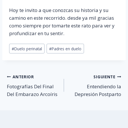
Hoy te invito a que conozcas su historia y su
camino en este recorrido. desde ya mil gracias
como siempre por tomarte este rato para ver y
profundizar en tu sentir.
Etiquetas
#
Duelo perinatal
#
Padres en duelo
de
la
entrada:
Navegación
ANTERIOR
SIGUIENTE
Fotografías Del Final
Entendiendo la
de
Del Embarazo Arcoíris
Depresión Postparto
entradas